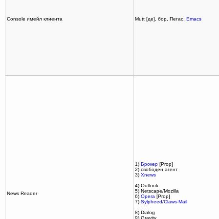
Console имейл клиента
Mutt [де], бор, Пегас,
Emacs
1)
Брокер
[Prop]
2) свободен агент
3)
Xnews
4) Outlook
5) Netscape/Mozilla
News Reader
6)
Opera
[Prop]
7)
Sylpheed
/
Claws-Mail
8) Dialog
9) Gravity