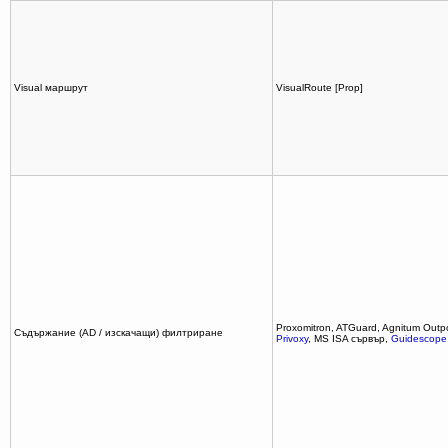
Visual маршрут
VisualRoute [Prop]
Proxomitron, ATGuard, Agnitum Outpos
Съдържание (AD / изскачащи) филтриране
Privoxy
, MS ISA сървър,
Guidescope