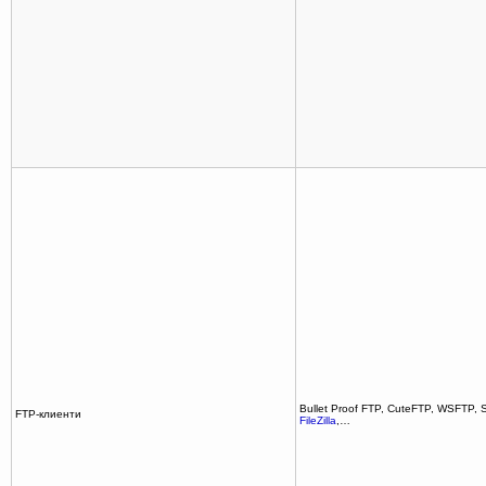
Bullet Proof FTP, CuteFTP, WSFTP, 
FTP-клиенти
FileZilla
,…