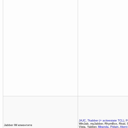
JAJC
,
Tkabber (+ activestate TCL)
,
P
WinJab, myJabber, RhymBox, Rival, S
Jabber IM клиентите
Vista, Yabber,
Miranda
,
Pidgin
,
Akeni