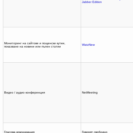
Jabber Edition
Мониторинг на сайтове и пощенски кутии,
WatzNew
показване на новини или пълен статии
Видео / аудио конференция
NetMeeting
Гласова комуникация
Говорят свободно