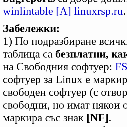
winlintable [A] linuxrsp.ru
.
Забележки:
1) По подразбиране всичк
таблица са
безплатни, ка
на Свободния софтуер:
F
софтуер за Linux е марки
свободен софтуер (с отво
свободни, но имат някои 
маркира със знак
[NF]
.