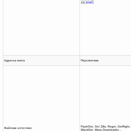
10)
BNR2
Адресна книга
Перспектива
FlashGet, Go! Zilla, Reget, GetRight
Файлове изтегляне
WackGet, Mass Downloader,…