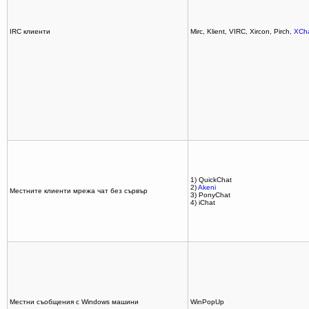
IRC клиенти
Mirc, Klient, VIRC, Xircon, Pirch,
XCh
1) QuickChat
2)
Akeni
Местните клиенти мрежа чат без сървър
3) PonyChat
4) iChat
Местни съобщения с Windows машини
WinPopUp