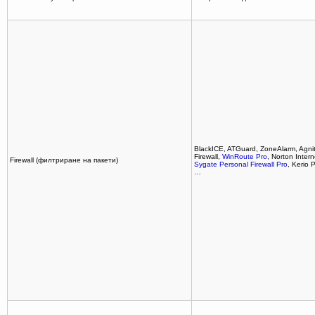
BlackICE, ATGuard, ZoneAlarm, Agni
Firewall,
WinRoute Pro
, Norton Intern
Firewall (филтриране на пакети)
Sygate Personal Firewall Pro
, Kerio 
…