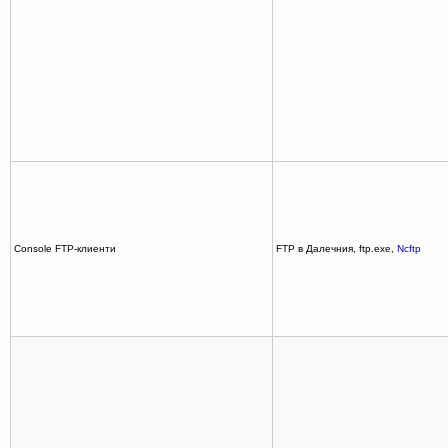
Console FTP-клиенти
FTP в Далечния, ftp.exe,
Ncftp