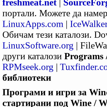
freshmeat.net
|
SourceForg
портали. Можете да намери
LinuxApps.com
|
IceWalke
Обичам тези каталози. Dow
LinuxSoftware.org
| FileWa
други каталози
Programs 
RPMseek.org
|
Tuxfinder.c
библиотеки
Програми и игри за Wind
стартирани под Wine / W