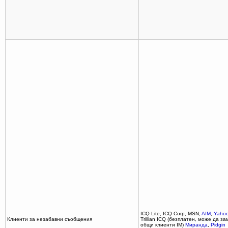
ICQ Lite, ICQ Corp, MSN,
AIM
,
Yaho
Клиенти за незабавни съобщения
Trillian ICQ (безплатен, може да з
общи клиенти IM)
Миранда
,
Pidgin