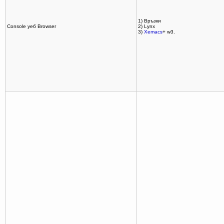
1) Връзки
Console уеб Browser
2) Lynx
3)
Xemacs
+ w3.