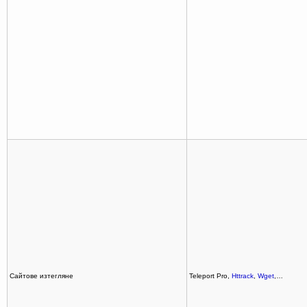
Сайтове изтегляне
Teleport Pro,
Httrack
,
Wget
,…