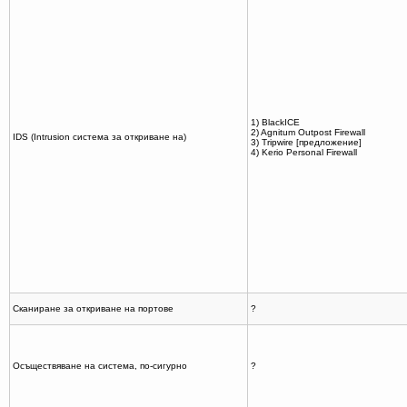
1) BlackICE
2) Agnitum Outpost Firewall
IDS (Intrusion система за откриване на)
3) Tripwire [предложение]
4) Kerio Personal Firewall
Сканиране за откриване на портове
?
Осъществяване на система, по-сигурно
?