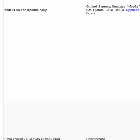
Outlook Express, Netscape / Mozilla
Клиент на електронна поща
Bat, Eudora, Беки, Datula,
Sylpheed
Opera
Email клиент / PIM в MS Outlook стил
Перспектива