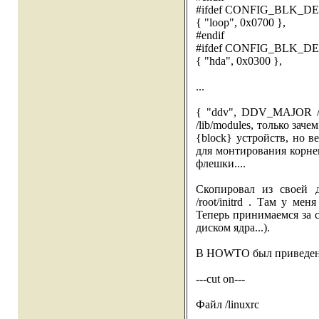
#ifdef CONFIG_BLK_D
{ "loop", 0x0700 },
#endif
#ifdef CONFIG_BLK_D
{ "hda", 0x0300 },
...
{ "ddv", DDV_MAJOR /ke
/lib/modules, только зач
{block} устройств, но в
для монтирования корне
флешки....
Скопировал из своей 
/root/initrd . Там у ме
Теперь принимаемся за с
диском ядра...).
В HOWTO был приведен
---cut on---
Файл /linuxrc