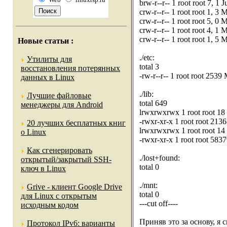
brw-r--r-- 1 root root 7, 1 
crw-r--r-- 1 root root 1, 3 
crw-r--r-- 1 root root 5, 0 
crw-r--r-- 1 root root 4, 1 
crw-r--r-- 1 root root 1, 5
Новые статьи
:
./etc:
Утилиты для
total 3
восстановления потерянных
-rw-r--r-- 1 root root 2539
данных в Linux
./lib:
Лучшие файловые
total 649
менеджеры для Android
lrwxrwxrwx 1 root root 18 
-rwxr-xr-x 1 root root 213
20 лучших бесплатных книг
lrwxrwxrwx 1 root root 14 
о Linux
-rwxr-xr-x 1 root root 583
Как сгенерировать
./lost+found:
открытый/закрытый SSH-
total 0
ключ в Linux
./mnt:
Grive - клиент Google Drive
total 0
для Linux с открытым
---cut off----
исходным кодом
Приняв это за основу, я 
Протокол IPv6: варианты