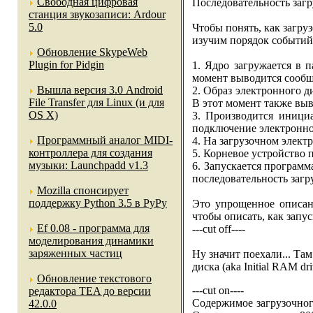
Свободная цифровая
Последовательность загр
станция звукозаписи: Ardour
5.0
Чтобы понять, как загру
изучим порядок событий 
Обновление SkypeWeb
Plugin for Pidgin
1. Ядро загружается в
момент выводится сообще
Вышла версия 3.0 Android
2. Образ электронного д
File Transfer для Linux (и для
В этот момент также выв
OS X)
3. Производится иници
подключение электронно
Программный аналог MIDI-
4. На загрузочном электр
контроллера для создания
5. Корневое устройство 
музыки: Launchpadd v1.3
6. Запускается программа
последовательность загр
Mozilla спонсирует
поддержку Python 3.5 в PyPy
Это упрощенное описани
чтобы описать, как запус
Ef 0.08 - программа для
---cut off----
моделирования динамики
заряженных частиц
Ну значит поехали... Т
диска (aka Initial RAM dri
Обновление текстового
---cut on----
редактора TEA до версии
Содержимое загрузочног
42.0.0