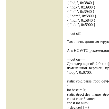
{ "hdj", 0x3840 },
{ "hdk", 0x3900 },
{ "hdl", 0x3940 },
{ "hdm", 0x5800 },
{ "hdn", 0x5840 },
{ "hdo", 0x5900 },
---cut off---
Там очень длинная струк
А в HOWTO рекомендова
---cut on----
Для ядер версий 2.0.x в 
измененной версией, п
"loop", 0x0700.
static void parse_root_dev(
{
int base = 0;
static struct dev_name_stru
const char *name;
const int num;
} devices[] = {