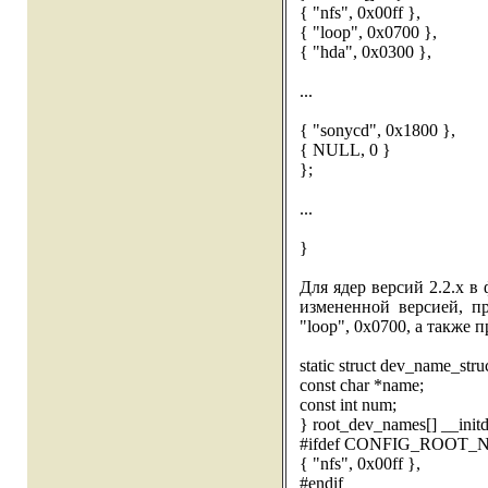
{ "nfs", 0x00ff },
{ "loop", 0x0700 },
{ "hda", 0x0300 },
...
{ "sonycd", 0x1800 },
{ NULL, 0 }
};
...
}
Для ядер версий 2.2.x в 
измененной версией, п
"loop", 0x0700, а также
static struct dev_name_stru
const char *name;
const int num;
} root_dev_names[] __initd
#ifdef CONFIG_ROOT_
{ "nfs", 0x00ff },
#endif