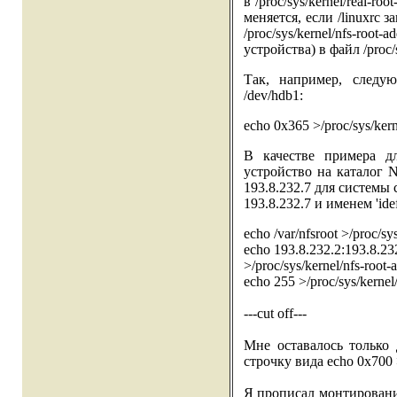
в /proc/sys/kernel/real-
меняется, если /linuxrc 
/proc/sys/kernel/nfs-ro
устройства) в файл /proc/s
Так, например, следу
/dev/hdb1:
echo 0x365 >/proc/sys/kern
В качестве примера д
устройство на каталог N
193.8.232.7 для системы 
193.8.232.7 и именем 'idef
echo /var/nfsroot >/proc/sy
echo 193.8.232.2:193.8.232
>/proc/sys/kernel/nfs-root-
echo 255 >/proc/sys/kernel/
---cut off---
Мне оставалось только 
строчку вида echo 0x700 >/
Я прописал монтирование /