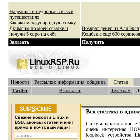
Надёжная и недорогая связь в
путешествиях
Закажи международную симку
Дримсим по моей ссылке и
Возврат денег из АлиЭксп
получи 5 евро на счёт
Кешбэк с еще 600 сервисов
Заказать
Получить
Новости
Рассылки: информация, общение
Статьи
Twitter
Вконтакте
Телеграм
Д
Вся система в одно
Cвежие новости Linux и
BSD, анонсы статей и книг
Сижу я однажды после 
прямо в почтовый ящик!
очень интересная HOW
loopback устройства L