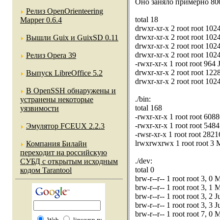
Оно заняло примерно 80
Релиз OpenOrienteering
total 18
Mapper 0.6.4
drwxr-xr-x 2 root root 102
drwxr-xr-x 2 root root 102
Вышли Guix и GuixSD 0.11
drwxr-xr-x 2 root root 102
drwxr-xr-x 2 root root 102
Релиз Opera 39
-rwxr-xr-x 1 root root 964 
drwxr-xr-x 2 root root 12
Выпуск LibreOffice 5.2
drwxr-xr-x 2 root root 102
В OpenSSH обнаружены и
./bin:
устранены некоторые
total 168
уязвимости
-rwxr-xr-x 1 root root 608
-rwxr-xr-x 1 root root 548
Эмулятор FCEUX 2.2.3
-rwsr-xr-x 1 root root 28
lrwxrwxrwx 1 root root 3 
Компания Билайн
переходит на российскую
./dev:
СУБД с открытым исходным
total 0
кодом Tarantool
brw-r--r-- 1 root root 3, 0
brw-r--r-- 1 root root 3, 1
brw-r--r-- 1 root root 3, 2 
brw-r--r-- 1 root root 3, 3 
brw-r--r-- 1 root root 7, 0
Web
linuxrsp.ru