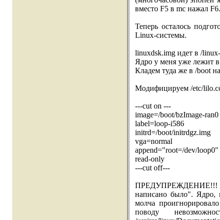
вместо F5 в mc нажал F6
Теперь осталось подгот
Linux-системы.
linuxdsk.img идет в /linu
Ядро у меня уже лежит в 
Кладем туда же в /boot на
Модифицируем /etc/lilo.c
---cut on ---
image=/boot/bzImage-ran0
label=loop-i586
initrd=/boot/initrdgz.img
vga=normal
append="root=/dev/loop0"
read-only
---cut off---
ПРЕДУПРЕЖДЕНИЕ!!! Ту
написано было". Ядро, 
молча проигнорировало
поводу невозможн