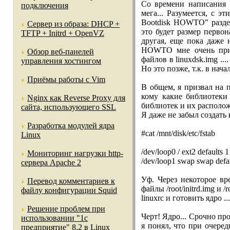
Со времени написания 
подключения
мега... Разумеется, с 
Bootdisk HOWTO" разде
Сервер из образа: DHCP +
это будет размер первон
TFTP + Initrd + OpenVZ
другая, еще пока даже н
HOWTO мне очень приго
Обзор веб-панелей
файлов в linuxdsk.img ..
управления хостингом
Но это позже, т.к. в нач
Приёмы работы с Vim
В общем, я призвал на п
кому какие библиотеки
Nginx как Reverse Proxy для
библиотек и их располо
сайта, использующего SSL
Я даже не забыл создать 
Разработка модулей ядра
#cat /mnt/disk/etc/fstab
Linux
/dev/loop0 / ext2 defaults 1
Мониторинг нагрузки http-
/dev/loop1 swap swap defau
сервера Apache 2
Уф. Через некоторое врем
Перевод комментариев к
файлы /root/initrd.img и 
файлу конфигурации Squid
linuxrc и готовить ядро ...
Решение проблем при
Черт! Ядро... Срочно п
использовании "1c
я понял, что при очере
предприятие" 8.2 в Linux