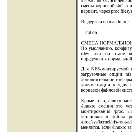
/usr/src/linux/Documenta
смены корневой ФС в пр
вариант, через proc filesy
Выдержка из man initrd:
---cut on----
СМЕНА НОРМАЛЬНО
По умолчанию, конфигур
rdev или на этапе ко
определения нормальной
Для NFS-монтируемой 
загрузочные опции nfs
дополнительной информ
документации к ядру n
корневой файловой сист
Кроме того, /linuxrc м
/linuxrc сменил это у
монтирования /proc, /
установки в файлы proc /
/proc/sys/kernel/nfs-ro
меняется, если /linuxrc