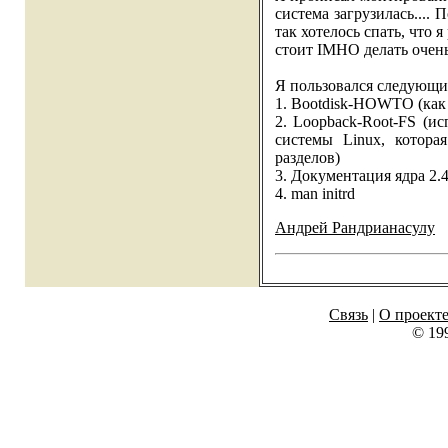
система загрузилась.... 
так хотелось спать, что я
стоит IMHO делать очень
Я пользовался следующ
1. Bootdisk-HOWTO (как 
2. Loopback-Root-FS (ис
системы Linux, котора
разделов)
3. Документация ядра 2.4
4. man initrd
Андрей Рандрианасулу
Связь
|
О проект
© 19