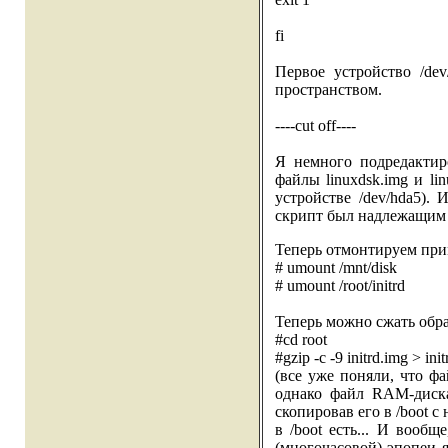
fi
Первое устройство /dev
пространством.
----cut off----
Я немного подредактир
файлы linuxdsk.img и li
устройстве /dev/hda5).
скрипт был надлежащим о
Теперь отмонтируем пр
# umount /mnt/disk
# umount /root/initrd
Теперь можно сжать обр
#cd root
#gzip -c -9 initrd.img > ini
(все уже поняли, что ф
однако файл RAM-диска,
скопировав его в /boot 
в /boot есть... И вообщ
(многочасовой) эпопеи я 