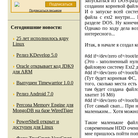
запускаться из DOS-раз
создании корневой файл
Подписаться письмом
И о запуске всей сист
файла с ext2 внутри....
разделе DOS. Ну конечно
Сегодняшние новости:
Однако по ходу дела во
интересного...
25 лет исполнилось ядру
Linux
Итак, в начале я создал
Релиз KDevelop 5.0
#dd if=/dev/zero of=/root/
(Это - заполненный нул
Oracle открывает код JDK9
файловую систему Ext2 дл
для ARM
#dd if=/dev/zero of=/root
(Тут будет корневая ФС, 
Выпущен Timewarrior 1.0.0
того, сколько места ест
там будет создана файл
Релиз Android 7.0
хватит 16 Мб)
#dd if=/dev/zero of=/root
Percona Memory Engine для
(Тот самый свап... При
MongoDB на базе WiredTiger
маленьким... Хотя можно
PowerShell открыт и
Такие маленькие файл
доступен для Linux
современным HDD очень 
мне пришлось пойти попи