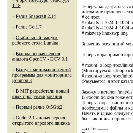
Форк TrueCrypt: VeraCrypt
1.18
Теперь, когда файлы соз
потом мне пришлось созд
Релиз Snapcraft 2.14
# cd /root
# mke2fs -i 1024 -b 1024 -m
Релиз Go 1.7
# mke2fs -i 1024 -b 1024 -
# mkswap linuxswp.img
Стабильный выпуск
рабочего стола Lumina
Значения всех опций мож
Вышла первая версия
Теперь пора примонтиро
аналога OpenCV - DCV 0.1
# mount -o loop /root/linix
Выпуск минималистичной
(Монтируем как loopback-
программы для мониторинга
# mount -o loop /root/initrd
jsonmon 3
(Разумеется, я этот катало
В MIT разработали новый
Захожу в каталог /mnt/dis
язык программирования
В /root/initrd она тоже е
Теперь пора наполнит
Первый релиз Qt5Gtk2
необходимые файлы и ка
Начать видимо следует с 
Godot 2.1 - новая версия
был так описан процесс 
открытого игрового движка
---cut on-------