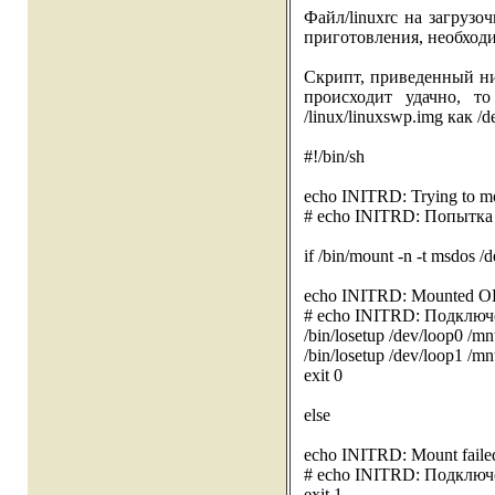
Файл/linuxrc на загруз
приготовления, необход
Скрипт, приведенный ниж
происходит удачно, то 
/linux/linuxswp.img как /d
#!/bin/sh
echo INITRD: Trying to m
# echo INITRD: Попытка 
if /bin/mount -n -t msdos /
echo INITRD: Mounted 
# echo INITRD: Подклю
/bin/losetup /dev/loop0 /mn
/bin/losetup /dev/loop1 /m
exit 0
else
echo INITRD: Mount faile
# echo INITRD: Подключ
exit 1