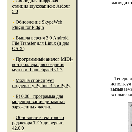
Свободная цифровая
выглядит т
станция звукозаписи: Ardour
5.0
Обновление SkypeWeb
Plugin for Pidgin
Вышла версия 3.0 Android
File Transfer для Linux (и для
OS X)
Программный аналог MIDI-
контроллера для создания
музыки: Launchpadd v1.3
Теперь до
Mozilla спонсирует
использ
поддержку Python 3.5 в PyPy
вызываем
всплываю
Ef 0.08 - программа для
моделирования динамики
заряженных частиц
Обновление текстового
редактора TEA до версии
42.0.0