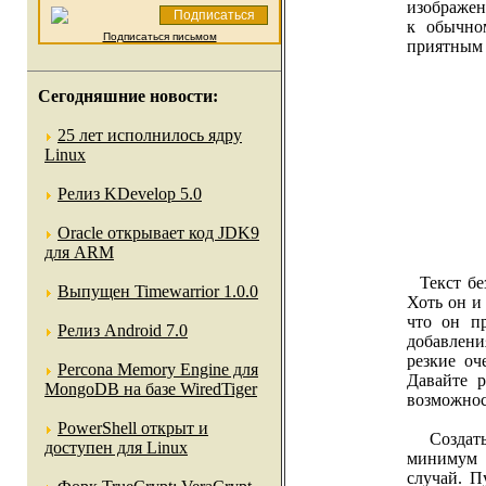
изображен
к обычно
Подписаться письмом
приятным 
Сегодняшние новости:
25 лет исполнилось ядру
Linux
Релиз KDevelop 5.0
Oracle открывает код JDK9
для ARM
Текст без
Выпущен Timewarrior 1.0.0
Хоть он и
что он пр
Релиз Android 7.0
добавлени
резкие оч
Percona Memory Engine для
Давайте р
MongoDB на базе WiredTiger
возможнос
PowerShell открыт и
Создать
доступен для Linux
минимум 
случай. П