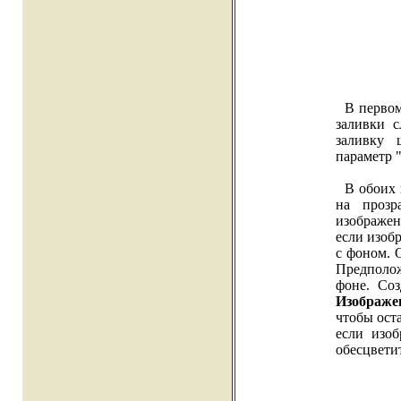
В первом 
заливки с
заливку 
параметр 
В обоих п
на прозр
изображен
если изоб
с фоном. 
Предполож
фоне. Соз
Изображе
чтобы оста
если изо
обесцветит