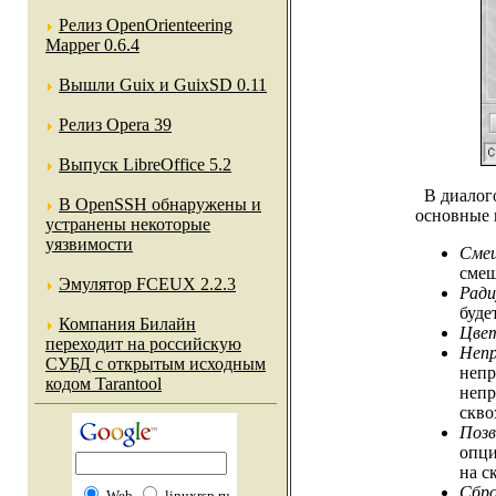
Релиз OpenOrienteering
Mapper 0.6.4
Вышли Guix и GuixSD 0.11
Релиз Opera 39
Выпуск LibreOffice 5.2
В диалого
В OpenSSH обнаружены и
основные 
устранены некоторые
уязвимости
Смещ
смещ
Эмулятор FCEUX 2.2.3
Ради
буде
Компания Билайн
Цве
переходит на российскую
Непр
СУБД с открытым исходным
непр
кодом Tarantool
непр
скво
Позв
опци
на с
Сбро
Web
linuxrsp.ru