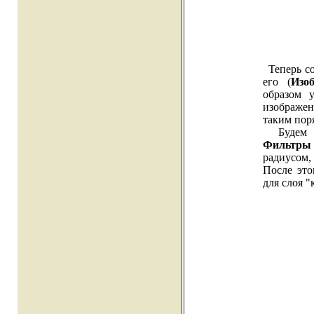
Теперь со
его (
Изо
образом 
изображен
таким поря
Будем ра
Фильтры 
радиусом,
После это
для слоя "