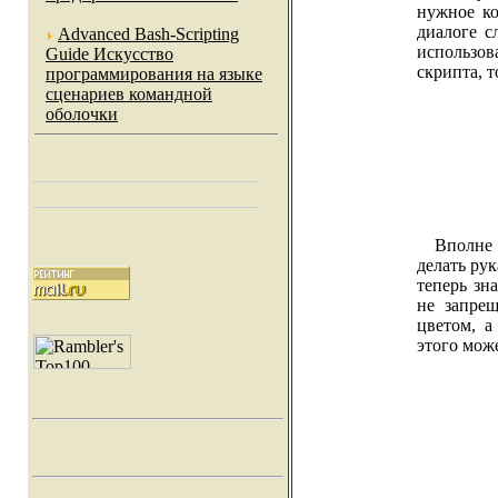
нужное ко
диалоге с
Advanced Bash-Scripting
использо
Guide Искусство
скрипта, т
программирования на языке
сценариев командной
оболочки
Вполне з
делать ру
теперь зн
не запрещ
цветом, а
этого мож