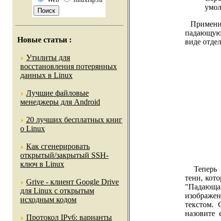
умол
Применив 
падающую 
Новые статьи
:
виде отде
Утилиты для
восстановления потерянных
данных в Linux
Лучшие файловые
менеджеры для Android
20 лучших бесплатных книг
о Linux
Как сгенерировать
открытый/закрытый SSH-
ключ в Linux
Теперь р
тени, кот
Grive - клиент Google Drive
"Падающая
для Linux с открытым
изображен
исходным кодом
текстом. 
назовите 
Протокол IPv6: варианты