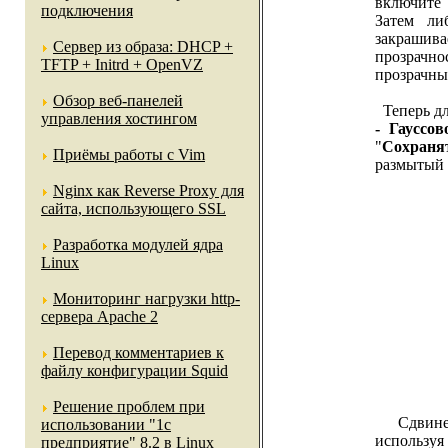
включите 
подключения
Затем ли
закрашив
Сервер из образа: DHCP +
прозрачн
TFTP + Initrd + OpenVZ
прозрачны
Обзор веб-панелей
Теперь дл
управления хостингом
- Гауссо
"
Сохраня
Приёмы работы с Vim
размытый 
Nginx как Reverse Proxy для
сайта, использующего SSL
Разработка модулей ядра
Linux
Мониторинг нагрузки http-
сервера Apache 2
Перевод комментариев к
файлу конфигурации Squid
Решение проблем при
Сдвинем 
использовании "1c
использу
предприятие" 8.2 в Linux