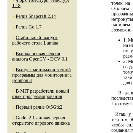
Форк TrueCrypt: VeraCrypt
точек на
1.18
Откроем 
прозрачн
Релиз Snapcraft 2.14
нетронут
напишем 
Релиз Go 1.7
возможно 
Стабильный выпуск
1. М
рабочего стола Lumina
на и
полу
Вышла первая версия
разм
аналога OpenCV - DCV 0.1
2. М
созд
Выпуск минималистичной
тому
программы для мониторинга
таки
jsonmon 3
для 
В MIT разработали новый
В данном
язык программирования
последст
Поэтому я
Первый релиз Qt5Gtk2
Итак, у н
Godot 2.1 - новая версия
текстом. 
открытого игрового движка
чтобы си
создания 