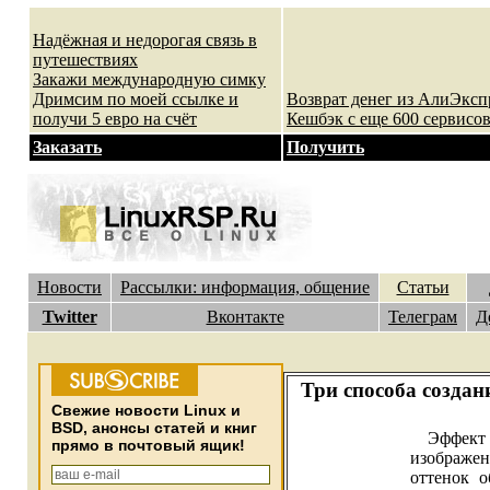
Надёжная и недорогая связь в
путешествиях
Закажи международную симку
Дримсим по моей ссылке и
Возврат денег из АлиЭксп
получи 5 евро на счёт
Кешбэк с еще 600 сервисов
Заказать
Получить
Новости
Рассылки: информация, общение
Статьи
Twitter
Вконтакте
Телеграм
Д
Три способа создан
Cвежие новости Linux и
BSD, анонсы статей и книг
Эффект п
прямо в почтовый ящик!
изображен
оттенок о