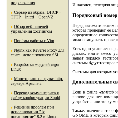
подключения
И наконец, пследняя опци
Сервер из образа: DHCP +
Порядковый номер 
TFTP + Initrd + OpenVZ
Перед автоматическим п
Обзор веб-панелей
которая проверяет ее це
управления хостингом
определенное количеств
можно запускать проверк
Приёмы работы с Vim
Есть одно условие: пар
Nginx как Reverse Proxy для
дисках, иначе вмесо у
сайта, использующего SSL
задает порядок тестиро
системы будут тестирова
Разработка модулей ядра
Linux
Системы для которых уст
Мониторинг нагрузки http-
Дополнительные св
сервера Apache 2
Если в файле
/etc/fstab
им
Перевод комментариев к
вызове для нее коман
файлу конфигурации Squid
устройства или точку м
Решение проблем при
Также, значения этого 
использовании "1c
GNOME, в которых файл
предприятие" 8.2 в Linux