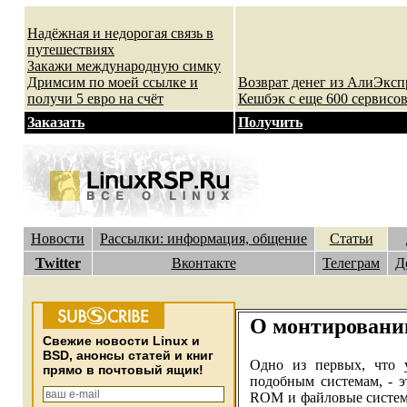
Надёжная и недорогая связь в
путешествиях
Закажи международную симку
Дримсим по моей ссылке и
Возврат денег из АлиЭксп
получи 5 евро на счёт
Кешбэк с еще 600 сервисов
Заказать
Получить
Новости
Рассылки: информация, общение
Статьи
Twitter
Вконтакте
Телеграм
Д
О монтировани
Cвежие новости Linux и
BSD, анонсы статей и книг
Одно из первых, что 
прямо в почтовый ящик!
подобным системам, - э
ROM и файловые системы