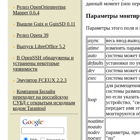
данный момент (они пер
Релиз OpenOrienteering
Mapper 0.6.4
Параметры монтир
Вышли Guix и GuixSD 0.11
Параметры этого поля и 
Релиз Opera 39
async
весь ввод-выво
Выпуск LibreOffice 5.2
atime
изменять парам
auto
система может 
В OpenSSH обнаружены и
defaults
установки по 
устранены некоторые
уязвимости
dev
система может 
exec
система может
Эмулятор FCEUX 2.2.3
для размещения
системы размещ
Компания Билайн
но если указать
переходит на российскую
loop
устройство, "с
СУБД с открытым исходным
передает имя э
кодом Tarantool
монтируются о
noatime
noauto
nodev
параметры, пр
noexec
"no"
Web
linuxrsp.ru