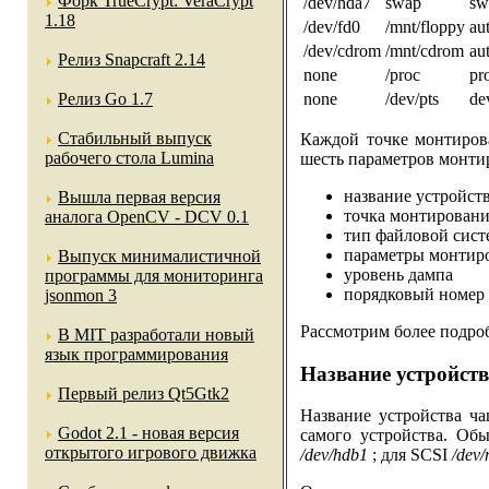
Форк TrueCrypt: VeraCrypt
/dev/hda7
swap
sw
1.18
/dev/fd0
/mnt/floppy
au
/dev/cdrom
/mnt/cdrom
au
Релиз Snapcraft 2.14
none
/proc
pr
none
/dev/pts
de
Релиз Go 1.7
Стабильный выпуск
Каждой точке монтирова
рабочего стола Lumina
шесть параметров монти
название устройст
Вышла первая версия
точка монтирован
аналога OpenCV - DCV 0.1
тип файловой сис
параметры монтир
Выпуск минималистичной
уровень дампа
программы для мониторинга
порядковый номер 
jsonmon 3
Рассмотрим более подро
В MIT разработали новый
язык программирования
Название устройст
Первый релиз Qt5Gtk2
Название устройства ч
Godot 2.1 - новая версия
самого устройства. Об
открытого игрового движка
/dev/hdb1
; для SCSI
/dev/