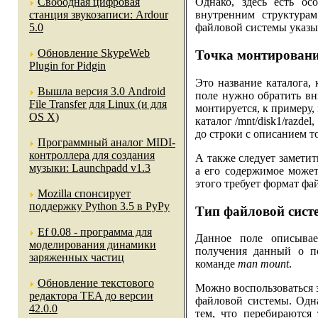
Свободная цифровая
Однако, здесь есть о
станция звукозаписи: Ardour
внутренним структурам
5.0
файловой системы указыв
Обновление SkypeWeb
Точка монтирован
Plugin for Pidgin
Это название каталога,
Вышла версия 3.0 Android
поле нужно обратить вн
File Transfer для Linux (и для
монтируется, к примеру, 
OS X)
каталог /mnt/disk1/razdel
до строки с описанием то
Программный аналог MIDI-
контроллера для создания
А также следует заметить
музыки: Launchpadd v1.3
а его содержимое может
этого требует формат фа
Mozilla спонсирует
поддержку Python 3.5 в PyPy
Тип файловой сист
Ef 0.08 - программа для
Данное поле описывае
моделирования динамики
получения данный о п
заряженных частиц
команде
man mount
.
Обновление текстового
Можно воспользоваться
редактора TEA до версии
файловой системы. Одна
42.0.0
тем, что перебираются