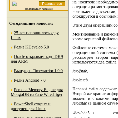
на носителе необходимо
операции размонтирован
Подписаться письмом
возникает с дискетами
блокируется и обычным п
Сегодняшние новости:
Этим двум операциям с
25 лет исполнилось ядру
Монтирование и размонт
Linux
кроме корневой файловой
Релиз KDevelop 5.0
Файловые системы можно
операционной системы (
Oracle открывает код JDK9
рассмотрен второй вар
для ARM
используются два файла
Выпущен Timewarrior 1.0.0
/etc/fstab,
/etc/mtab.
Релиз Android 7.0
Первый файл содержит 
Percona Memory Engine для
Второй же хранит инфор
MongoDB на базе WiredTiger
момент и с какими па
/etc/fstab
(в данном случа
PowerShell открыт и
доступен для Linux
/dev/hda5
/
ex