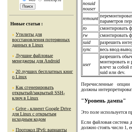
nosuid
nouser
перемонтироват
remount
параметров пер
Новые статьи
:
ro
смонтировать ф
Утилиты для
rw
смонтировать ф
восстановления потерянных
suid
разрешить инт
данных в Linux
sync
весь ввод-выво
Лучшие файловые
разрешить обыч
менеджеры для Android
монтировать и 
user
влечт за собой 
20 лучших бесплатных книг
suid или dev.
о Linux
Перечисленные опции
Как сгенерировать
должны интерпретировать
открытый/закрытый SSH-
ключ в Linux
"Уровень дампа"
Grive - клиент Google Drive
Это поле используется 
для Linux с открытым
исходным кодом
Если файловая система д
должно стоять число 1, ес
Протокол IPv6: варианты